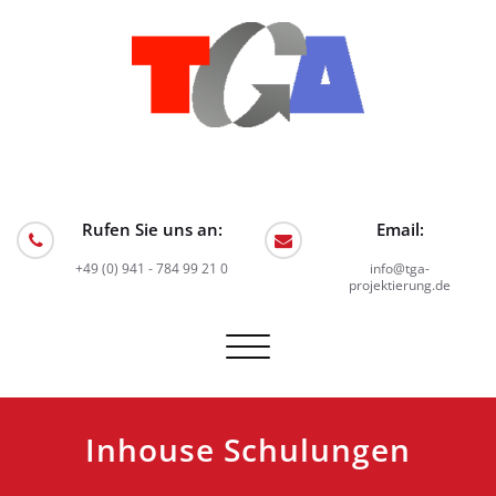
Skip
to
content
TGA Projektierung GmbH
Planungsbüro für Technische Gebäudeausrüstung
Rufen Sie uns an:
Email:
+49 (0) 941 - 784 99 21 0
info@tga-
projektierung.de
Schalte
Navigation
Inhouse Schulungen