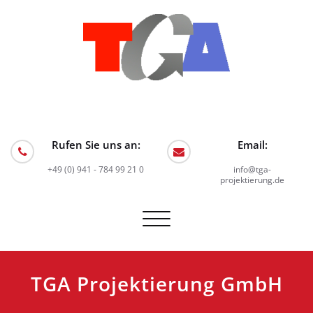
Skip
to
content
TGA Projektierung GmbH
Planungsbüro für Technische Gebäudeausrüstung
Rufen Sie uns an:
Email:
+49 (0) 941 - 784 99 21 0
info@tga-
projektierung.de
Schalte
Navigation
TGA Projektierung GmbH