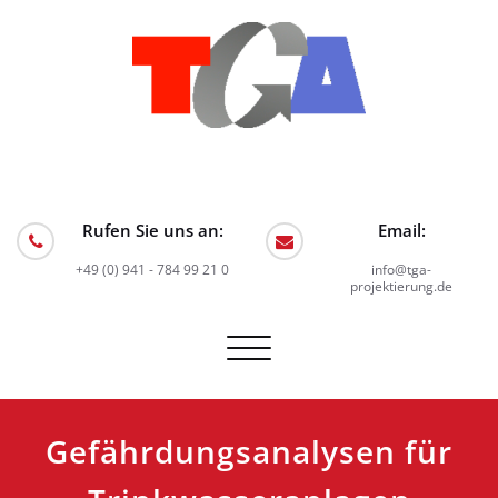
Skip
to
content
TGA Projektierung GmbH
Planungsbüro für Technische Gebäudeausrüstung
Rufen Sie uns an:
Email:
+49 (0) 941 - 784 99 21 0
info@tga-
projektierung.de
Schalte
Navigation
Gefährdungsanalysen für